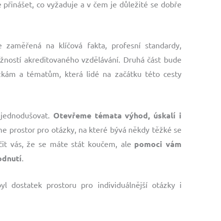
přinášet, co vyžaduje a v čem je důležité se dobře
e zaměřená na klíčová fakta, profesní standardy,
žností akreditovaného vzdělávání. Druhá část bude
kám a tématům, která lidé na začátku této cesty
zjednodušovat.
Otevřeme témata výhod, úskalí i
íme prostor pro otázky, na které bývá někdy těžké se
čit vás, že se máte stát koučem, ale
pomoci vám
odnutí
.
l dostatek prostoru pro individuálnější otázky i