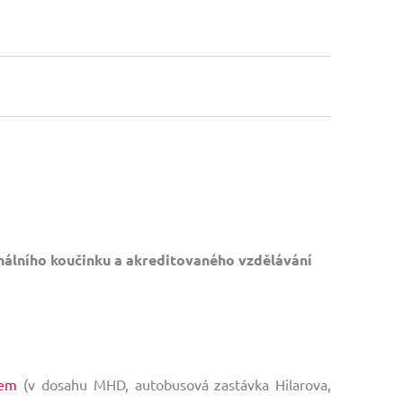
álního koučinku a akreditovaného vzdělávání
bem
(v dosahu MHD, autobusová zastávka Hilarova,