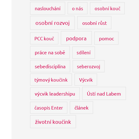
naslouchání
o nás
osobní kouč
osobní rozvoj
osobní růst
podpora
pomoc
PCC kouč
práce na sobě
sdílení
sebedisciplína
seberozvoj
týmový koučink
Výcvik
výcvik leadershipu
Ústí nad Labem
článek
časopis Enter
životní koučink