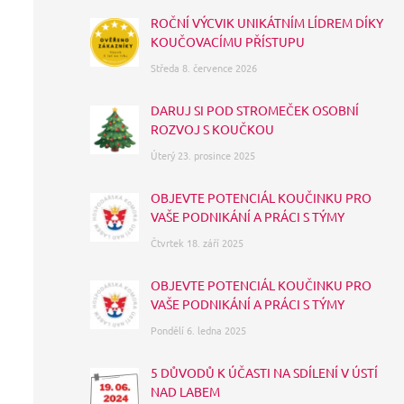
k
n
a
ROČNÍ VÝCVIK UNIKÁTNÍM LÍDREM DÍKY
m
KOUČOVACÍMU PŘÍSTUPU
Středa 8. července 2026
DARUJ SI POD STROMEČEK OSOBNÍ
ROZVOJ S KOUČKOU
Úterý 23. prosince 2025
OBJEVTE POTENCIÁL KOUČINKU PRO
VAŠE PODNIKÁNÍ A PRÁCI S TÝMY
Čtvrtek 18. září 2025
OBJEVTE POTENCIÁL KOUČINKU PRO
VAŠE PODNIKÁNÍ A PRÁCI S TÝMY
Pondělí 6. ledna 2025
5 DŮVODŮ K ÚČASTI NA SDÍLENÍ V ÚSTÍ
NAD LABEM