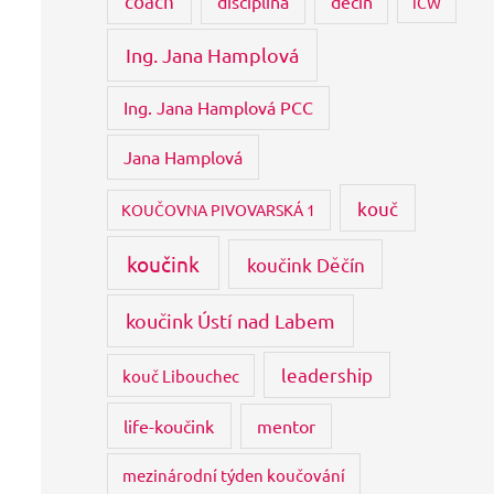
coach
disciplína
děčín
ICW
Ing. Jana Hamplová
Ing. Jana Hamplová PCC
Jana Hamplová
kouč
KOUČOVNA PIVOVARSKÁ 1
koučink
koučink Děčín
koučink Ústí nad Labem
leadership
kouč Libouchec
life-koučink
mentor
mezinárodní týden koučování