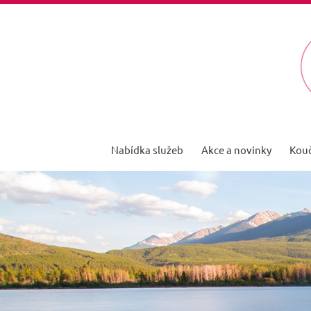
Přeskočit
na
obsah
Nabídka služeb
Akce a novinky
Kouč