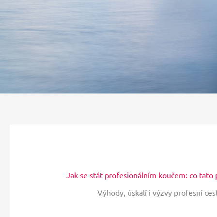
Jak se stát profesionálním koučem: co tato 
Výhody, úskalí i výzvy profesní ce