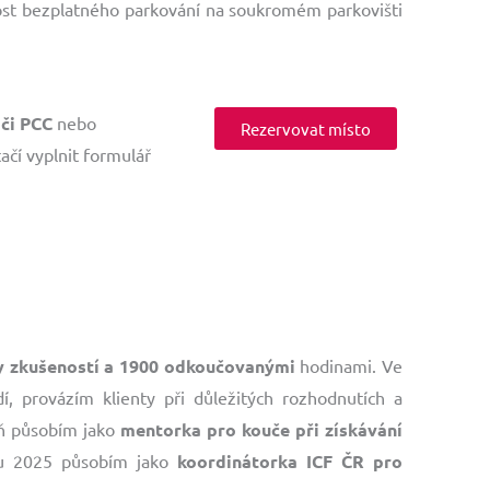
ost bezplatného parkování na soukromém parkovišti
 či PCC
nebo
Rezervovat místo
ačí vyplnit formulář
ty zkušeností a 1900 odkoučovanými
hodinami. Ve
dí, provázím klienty při důležitých rozhodnutích a
veň působím jako
mentorka pro kouče při získávání
u 2025 působím jako
koordinátorka ICF ČR pro