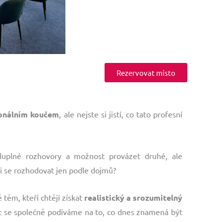
Rezervovat místo
onálním koučem
, ale nejste si jistí, co tato profesní
ysluplné rozhovory a možnost provázet druhé, ale
i se rozhodovat jen podle dojmů?
 těm, kteří chtějí získat
realistický a srozumitelný
 se společně podíváme na to, co dnes znamená být