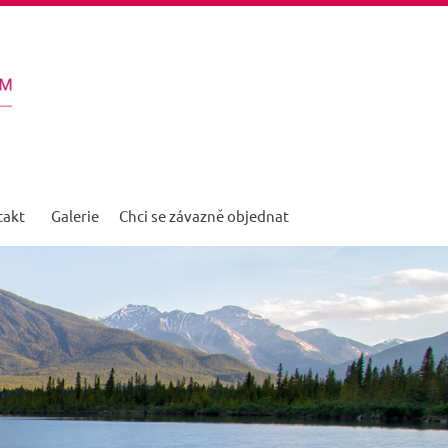
takt
Galerie
Chci se závazně objednat