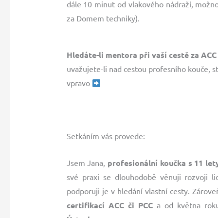
dále 10 minut od vlakového nádraží, možn
za Domem techniky).
Hledáte-li mentora při vaší cestě za ACC
uvažujete-li nad cestou profesního kouče, st
vpravo
Setkáním vás provede:
Jsem Jana,
profesionální koučka s 11 le
své praxi se dlouhodobě věnuji rozvoji li
podporuji je v hledání vlastní cesty. Záro
certifikací ACC či PCC
a od května rok